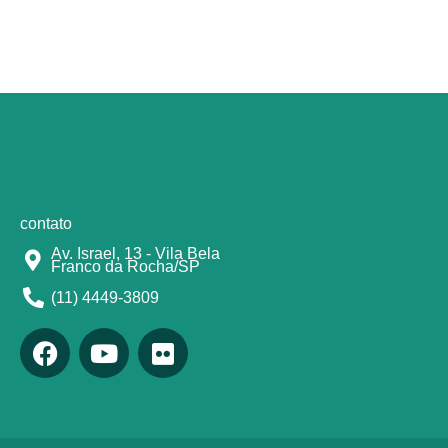
contato
Av. Israel, 13 - Vila Bela
Franco da Rocha/SP
(11) 4449-3809
F
Y
F
a
o
l
c
u
i
e
t
c
b
u
k